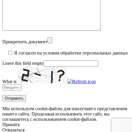
Прикрепить документ
Я согласен на условия обработки персональных данных
Leave this field empty
What is
Solve
the
math
problem
shown
Мы используем cookie-файлы для наилучшего представления
in
нашего сайта. Продолжая использовать этот сайт, вы
the
соглашаетесь с использованием cookie-файлов.
image
Принять
to
Отказаться