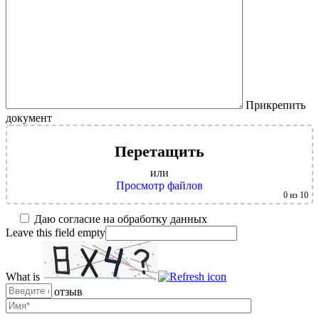
Прикрепить
документ
Перетащить
или
Просмотр файлов
0
из 10
Даю согласие на обработку данных
Leave this field empty
What is
Solve
Оставить отзыв
the
math