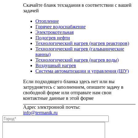
problem
Скачайте бланк техзадания в соответствии с вашей
shown
задачей
in
the
Отопление
image
Горячее водоснабжение
to
Электрокотельная
continue.
Подогрев нефти
Технологический нагрев (нагрев реакторов)
Технологический нагрев (гальванические
ванны)
Технологический нагрев (нагрев воды)
Воздушный нагрев
Система автоматизации и управления (ШУ)
Если подходящего бланка здесь нет или вы
затрудняетесь с заполнением, опишите задачу в
свободной форме или отправьте нам свои
контактные данные в этой форме
Адрес электронной почты:
info@termanik.ru