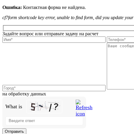
Ошибка:
Контактная форма не найдена.
cf7form shortcode key error, unable to find form, did you update you
Задайте вопрос или отправьте задачу на расчет
на обработку данных
What is
Solve
the
math
problem