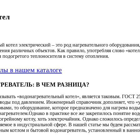
тел
й котел электрический – это род нагревательного оборудования
ния различных объектов. Как правило, употребляя слово «котел
 подогретого теплоносителя в систему отопления.
лы в нашем каталоге
ЕВАТЕЛЬ: В ЧЕМ РАЗНИЦА?
называть «водонагревательный котел», является таковым. ГОСТ 2
а воды под давлением. Инженерный справочник дополняет, что «
ми, то оборудование, которое предназначено для нагрева воды
агревателем.Однако в практике все же закрепилось понятие вод
огрейному котлу, хоть электрочайник. Однако сложилось опреде
емое в индустриальной сфере. В нашей статье мы будем рассмат
ным котлом и бытовой водонагреватель, установленный в ванно