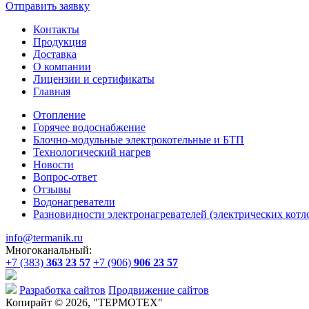
Отправить заявку
Контакты
Продукция
Доставка
О компании
Лицензии и сертификаты
Главная
Отопление
Горячее водоснабжение
Блочно-модульные электрокотельные и БТП
Технологический нагрев
Новости
Вопрос-ответ
Отзывы
Водонагреватели
Разновидности электронагревателей (электрических котл
info@termanik.ru
Многоканальный:
+7 (383)
363 23 57
+7 (906)
906 23 57
Разработка сайтов
Продвижение сайтов
Копирайт © 2026, "
ТЕРМОТЕХ
"