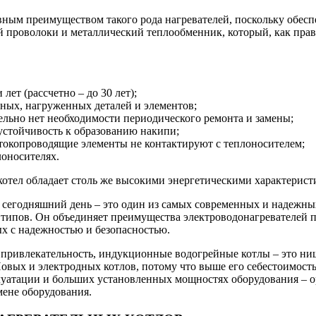
вным преимуществом такого рода нагревателей, поскольку обес
ой проволоки и металлический теплообменник, который, как пра
ет (рассчетно – до 30 лет);
рных, нагруженных деталей и элементов;
ельно нет необходимости периодического ремонта и замены;
устойчивость к образованию накипи;
у токопроводящие элементы не контактируют с теплоносителем;
лоносителях.
отел обладает столь же высокими энергетическими характерист
 сегодняшний день – это один из самых современных и надежн
 типов. Он объединяет преимущества электроводонагревателей п
х с надежностью и безопасностью.
ою привлекательность, индукционные водогрейные котлы – это н
вых и электродных котлов, потому что выше его себестоимость.
луатации и больших установленных мощностях оборудования – 
мене оборудования.