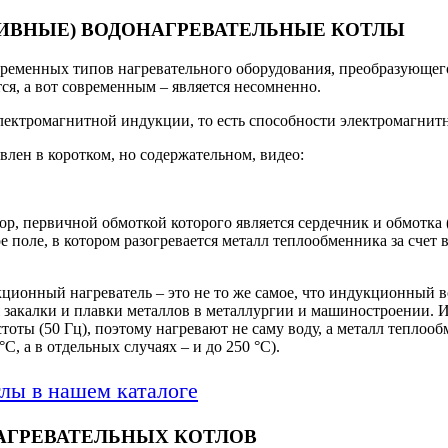
ИВНЫЕ) ВОДОНАГРЕВАТЕЛЬНЫЕ КОТЛЫ
еменных типов нагревательного оборудования, преобразующего 
тся, а вот современным – является несомненно.
лектромагнитной индукции, то есть способности электромагнитн
лен в коротком, но содержательном, видео:
тор, первичной обмоткой которого является сердечник и обмотка
 поле, в котором разогревается металл теплообменника за счет 
укционный нагреватель – это не то же самое, что индукционный
я закалки и плавки металлов в металлургии и машиностроении. 
оты (50 Гц), поэтому нагревают не саму воду, а металл теплоо
С, а в отдельных случаях – и до 250 °С).
лы в нашем каталоге
ГРЕВАТЕЛЬНЫХ КОТЛОВ