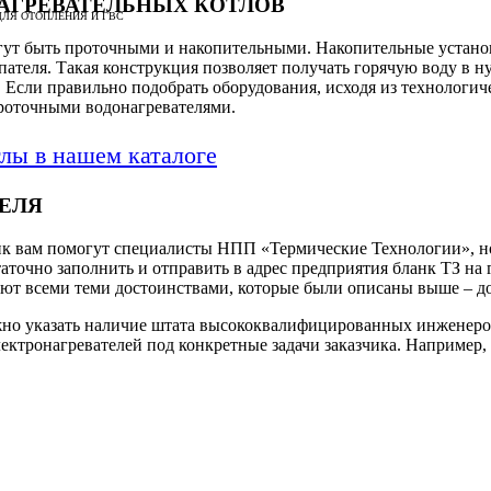
АГРЕВАТЕЛЬНЫХ КОТЛОВ
ЛЯ ОТОПЛЕНИЯ И ГВС
огут быть проточными и накопительными. Накопительные устан
ателя. Такая конструкция позволяет получать горячую воду в ну
 Если правильно подобрать оборудования, исходя из технологич
проточными водонагревателями.
лы в нашем каталоге
ЕЛЯ
ик вам помогут специалисты НПП «Термические Технологии», н
очно заполнить и отправить в адрес предприятия бланк ТЗ на г
ают всеми теми достоинствами, которые были описаны выше – д
но указать наличие штата высококвалифицированных инженеров
лектронагревателей под конкретные задачи заказчика. Например,