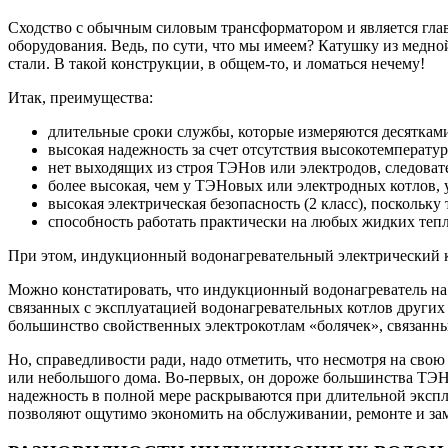
Сходство с обычным силовым трансформатором и является гла
оборудования. Ведь, по сути, что мы имеем? Катушку из медн
стали. В такой конструкции, в общем-то, и ломаться нечему!
Итак, преимущества:
длительные сроки службы, которые измеряются десятками л
высокая надежность за счет отсутствия высокотемперату
нет выходящих из строя ТЭНов или электродов, следоват
более высокая, чем у ТЭНовых или электродных котлов, 
высокая электрическая безопасность (2 класс), поскольк
способность работать практически на любых жидких теп
При этом, индукционный водонагревательный электрический к
Можно констатировать, что индукционный водонагреватель на
связанных с эксплуатацией водонагревательных котлов других
большинство свойственных электрокотлам «болячек», связанны
Но, справедливости ради, надо отметить, что несмотря на св
или небольшого дома. Во-первых, он дороже большинства ТЭНо
надежность в полной мере раскрываются при длительной эксп
позволяют ощутимо экономить на обслуживании, ремонте и за