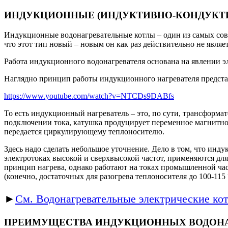
ИНДУКЦИОННЫЕ (ИНДУКТИВНО-КОНДУКТ
Индукционные водонагревательные котлы – один из самых совр
что этот тип новый – новым он как раз действительно не являе
Работа индукционного водонагревателя основана на явлении э
Наглядно принцип работы индукционного нагревателя представ
https://www.youtube.com/watch?v=NTCDs9DABfs
То есть индукционный нагреватель – это, по сути, трансформа
подключении тока, катушка продуцирует переменное магнитное
передается циркулирующему теплоносителю.
Здесь надо сделать небольшое уточнение. Дело в том, что инд
электротоках высокой и сверхвысокой частот, применяются дл
принцип нагрева, однако работают на токах промышленной част
(конечно, достаточных для разогрева теплоносителя до 100-115 °
►
См. Водонагревательные электрические кот
ПРЕИМУЩЕСТВА ИНДУКЦИОННЫХ ВОДОНА