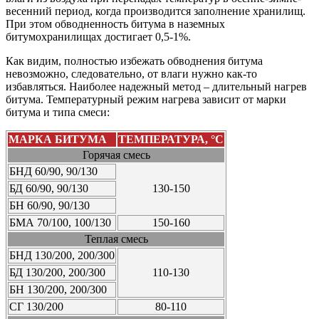
весенний период, когда производится заполнение хранилищ.
При этом обводненность битума в наземных
битумохранилищах достигает 0,5-1%.
Как видим, полностью избежать обводнения битума
невозможно, следовательно, от влаги нужно как-то
избавляться. Наиболее надежный метод – длительный нагрев
битума. Температурный режим нагрева зависит от марки
битума и типа смеси:
МАРКА БИТУМА
ТЕМПЕРАТУРА, °С
Горячая смесь
БНД 60/90, 90/130
БД 60/90, 90/130
130-150
БН 60/90, 90/130
БМА 70/100, 100/130
150-160
Теплая смесь
БНД 130/200, 200/300
БД 130/200, 200/300
110-130
БН 130/200, 200/300
СГ 130/200
80-110