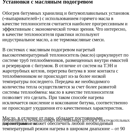
Установки с масляным подогревом
Обогрев битумных хранилищ и битумоплавильных установок
(«выпаривателей») с использованием горячего масла в
качестве теплоносителя считается наиболее прогрессивным и
эффективным с экономической точки зрения. Что интересно,
в качестве теплоносителя практики используют
индустриальное масло, а не термомасляные смеси.
В системах с масляным подогревом нагретый
высокотемпературный теплоноситель (масло) циркулирует по
системе труб теплообмеников, размещенных внутри емкостей
и резервуаров с битумом. В отличие от систем на ТЭН и
жаротрубных котлов, перегрева битума в зоне контакта с
теплобменником не происходит из-за более низкой
температуры последнего. Передача же необходимого
количества тепла осуществляется за счет более развитой
системы теплообмена: масло в качестве теплоносителя
позволяет это сделать. При таком способе нагрева
исключается окисление и коксование битума, соответственно
не происходит ухудшения его качественных характеристик.
Масло, в отличие от пара, обладает постоянными
ПРОИЗВОДИТЕЛЬ ПРОМЫШЛЕННЫХ ИНДУКЦИОННЫХ КОТЛОВ И ЭЛЕКТРОКОТЕЛЬНЫХ
параметрами и может обеспечить любой необходимый
ДЛЯ ОТОПЛЕНИЯ И ГВС
температурный режим нагрева в широком диапазоне – от 90