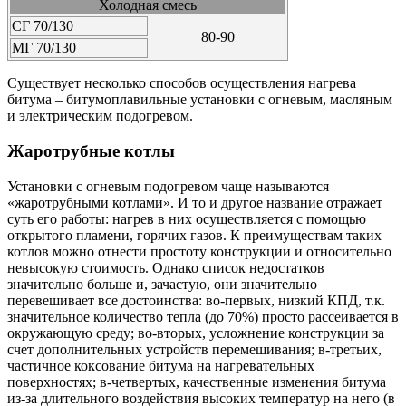
Холодная смесь
СГ 70/130
80-90
МГ 70/130
Существует несколько способов осуществления нагрева
битума – битумоплавильные установки с огневым, масляным
и электрическим подогревом.
Жаротрубные котлы
Установки с огневым подогревом чаще называются
«жаротрубными котлами». И то и другое название отражает
суть его работы: нагрев в них осуществляется c помощью
открытого пламени, горячих газов. К преимуществам таких
котлов можно отнести простоту конструкции и относительно
невысокую стоимость. Однако список недостатков
значительно больше и, зачастую, они значительно
перевешивает все достоинства: во-первых, низкий КПД, т.к.
значительное количество тепла (до 70%) просто рассеивается в
окружающую среду; во-вторых, усложнение конструкции за
счет дополнительных устройств перемешивания; в-третьих,
частичное коксование битума на нагревательных
поверхностях; в-четвертых, качественные изменения битума
из-за длительного воздействия высоких температур на него (в