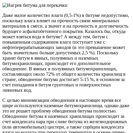
Даже малое количество влаги (0,5-1%) в битуме недопустимо,
поскольку влага влияет на прочность связи минеральных
материалов в смеси, а значит и на прочность и долговечность
будущего асфальтобетонного покрытия. Казалось бы, откуда
может взяться вода в битуме? А между тем, битум с
повышенным содержанием влаги поступает уже с
нефтеперерабатывающих заводов (и это превышение может
быть значительно больше допустимых 2,5 %). Поскольку
хранят битум в ямных, полуямных и наземных
битумохранилищах, происходит его дополнительное
обводнение. В ямных и полуямных битумохранилищах,
составляющих около 72% от общего количества хранилищ в
стране, обводнение битума достигает 5-15 %, в основном за
счет попадания в битум грунтовых и поверхностных
ливневых вод.
С целью минимизации обводнения в настоящее время все
шире используются наземные битумохранилища, однако даже
это не решает проблему обводнения битума полностью.
Обводнение битума в наземных хранилищах происходит за
счет конденсата пара при сливе битума из железнодорожных
(или автомобильных) цистерн, а также сорбции конденсата
влаги из воздуха при перепадах температур в осенне-зимне-