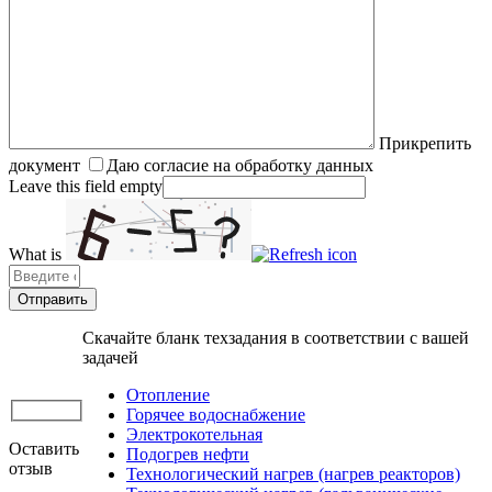
Прикрепить
документ
Даю согласие на обработку данных
Leave this field empty
What is
Solve
the
math
problem
Скачайте бланк техзадания в соответствии с вашей
shown
задачей
in
the
Отопление
image
Горячее водоснабжение
to
Электрокотельная
Оставить
continue.
Подогрев нефти
отзыв
Технологический нагрев (нагрев реакторов)