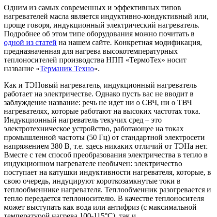
Одним из самых современных и эффективных типов
нагревателей масла является индуктивно-кондуктивный или,
проще говоря, индукционный электрический нагреватель.
Подробнее об этом типе оборудования можно почитать в
одной из стате
й
на нашем сайте. Конкретная модификация,
предназначенная для нагрева высокотемпературных
теплоносителей производства НПП «ТермоТех» носит
название «
Терманик Техно
».
Как и ТЭНовый нагреватель, индукционный нагреватель
работает на электричестве. Однако пусть вас не вводит в
заблуждение название: речь не идет ни о СВЧ, ни о ТВЧ
нагревателях, которые работают на высоких частотах тока.
Индукционный нагреватель текучих сред – это
электротехническое устройство, работающее на токах
промышленной частоты (50 Гц) от стандартной электросети
напряжением 380 В, т.е. здесь никаких отличий от ТЭНа нет.
Вместе с тем способ преобразования электричества в тепло в
индукционном нагревателе необычен: электричество
поступает на катушки индуктивности нагревателя, которые, в
свою очередь, индуцируют короткозамкнутые токи в
теплообменнике нагревателя. Теплообменник разогревается и
тепло передается теплоносителю. В качестве теплоносителя
может выступать как вода или антифриз (с максимальной
температурой нагрева 100-115°С), так и