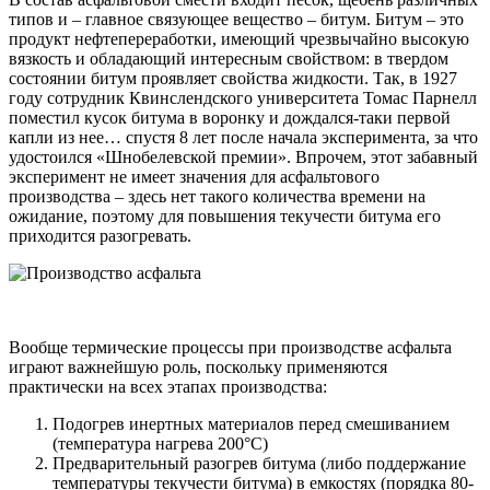
типов и – главное связующее вещество – битум. Битум – это
продукт нефтепереработки, имеющий чрезвычайно высокую
вязкость и обладающий интересным свойством: в твердом
состоянии битум проявляет свойства жидкости. Так, в 1927
году сотрудник Квинслендского университета Томас Парнелл
поместил кусок битума в воронку и дождался-таки первой
капли из нее… спустя 8 лет после начала эксперимента, за что
удостоился «Шнобелевской премии». Впрочем, этот забавный
эксперимент не имеет значения для асфальтового
производства – здесь нет такого количества времени на
ожидание, поэтому для повышения текучести битума его
приходится разогревать.
Вообще термические процессы при производстве асфальта
играют важнейшую роль, поскольку применяются
практически на всех этапах производства:
Подогрев инертных материалов перед смешиванием
(температура нагрева 200°С)
Предварительный разогрев битума (либо поддержание
температуры текучести битума) в емкостях (порядка 80-