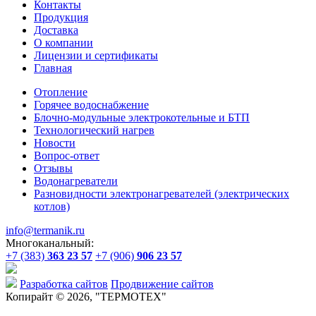
Контакты
Продукция
Доставка
О компании
Лицензии и сертификаты
Главная
Отопление
Горячее водоснабжение
Блочно-модульные электрокотельные и БТП
Технологический нагрев
Новости
Вопрос-ответ
Отзывы
Водонагреватели
Разновидности электронагревателей (электрических
котлов)
info@termanik.ru
Многоканальный:
+7 (383)
363 23 57
+7 (906)
906 23 57
Разработка сайтов
Продвижение сайтов
Копирайт © 2026, "
ТЕРМОТЕХ
"