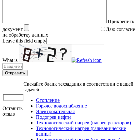
Прикрепить
документ
Даю согласие
на обработку данных
Leave this field empty
What is
Solve
the
math
problem
Скачайте бланк техзадания в соответствии с вашей
shown
задачей
in
the
Отопление
image
Горячее водоснабжение
Оставить
to
Электрокотельная
отзыв
continue.
Подогрев нефти
Технологический нагрев (нагрев реакторов)
Технологический нагрев (гальванические
ванны)
Технологический нагрев (нагрев воды)