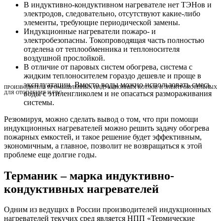
В индуктивно-кондуктивном нагревателе нет ТЭНов и
электродов, следовательно, отсутствуют какие-либо
элементы, требующие периодической замены.
Индукционные нагреватели пожаро- и
электробезопасны. Токопроводящая часть полностью
отделена от теплообменника и теплоносителя
воздушной прослойкой.
В отличие от паровых систем обогрева, система с
жидким теплоносителем гораздо дешевле и проще в
эксплуатации. Вместо воды можно использовать смесь
ПРОИЗВОДИТЕЛЬ ПРОМЫШЛЕННЫХ ИНДУКЦИОННЫХ КОТЛОВ И ЭЛЕКТРОКОТЕЛЬНЫХ
воды с этиленгликолем и не опасаться размораживания
ДЛЯ ОТОПЛЕНИЯ И ГВС
системы.
Резюмируя, можно сделать вывод о том, что при помощи
индукционных нагревателей можно решить задачу обогрева
пожарных емкостей, и такое решение будет эффективным,
экономичным, а главное, позволит не возвращаться к этой
проблеме еще долгие годы.
Терманик – марка индуктивно-
кондуктивных нагревателей
Одним из ведущих в России производителей индукционных
нагревателей текучих сред является НПП «Термические