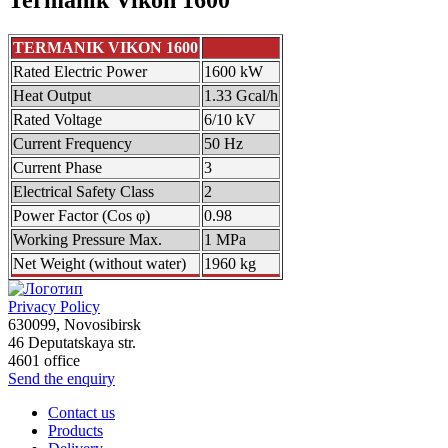
TERMANIK VIKON 1600
Rated Electric Power
1600 kW
Heat Output
1.33 Gcal/h
Rated Voltage
6/10 kV
Current Frequency
50 Hz
Current Phase
3
Electrical Safety Class
2
Power Factor (Cos φ)
0.98
Working Pressure Max.
1 MPa
Net Weight (without water)
1960 kg
Privacy Policy
630099
,
Novosibirsk
46 Deputatskaya str.
4601 office
Send the enquiry
Contact us
Products