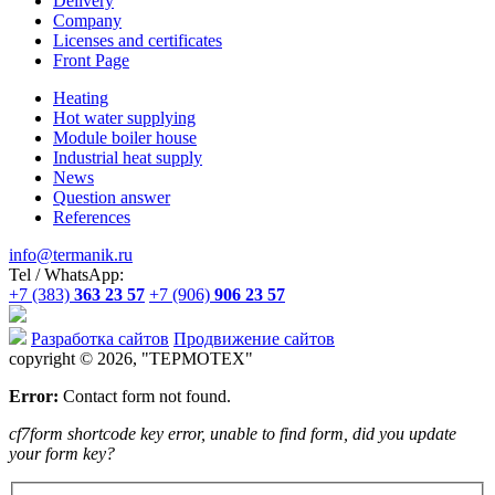
Delivery
Company
Licenses and certificates
Front Page
Heating
Hot water supplying
Module boiler house
Industrial heat supply
News
Question answer
References
info@termanik.ru
Tel / WhatsApp:
+7 (383)
363 23 57
+7 (906)
906 23 57
Разработка сайтов
Продвижение сайтов
copyright © 2026, "
ТЕРМОТЕХ
"
Error:
Contact form not found.
cf7form shortcode key error, unable to find form, did you update
your form key?