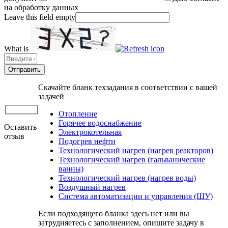
на обработку данных
Leave this field empty
What is
Solve
the
math
problem
Скачайте бланк техзадания в соответствии с вашей
shown
задачей
in
the
Отопление
image
Горячее водоснабжение
Оставить
to
Электрокотельная
отзыв
continue.
Подогрев нефти
Технологический нагрев (нагрев реакторов)
Технологический нагрев (гальванические
ванны)
Технологический нагрев (нагрев воды)
Воздушный нагрев
Система автоматизации и управления (ШУ)
Если подходящего бланка здесь нет или вы
затрудняетесь с заполнением, опишите задачу в