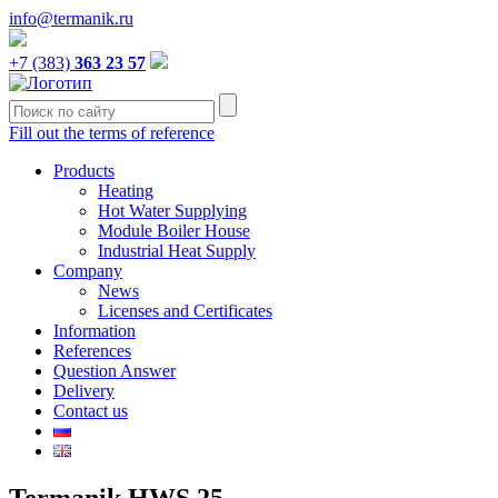
info@termanik.ru
+7 (383)
363 23 57
Fill out the terms of reference
Products
Heating
Hot Water Supplying
Module Boiler House
Industrial Heat Supply
Company
News
Licenses and Certificates
Information
References
Question Answer
Delivery
Contact us
Termanik HWS 25