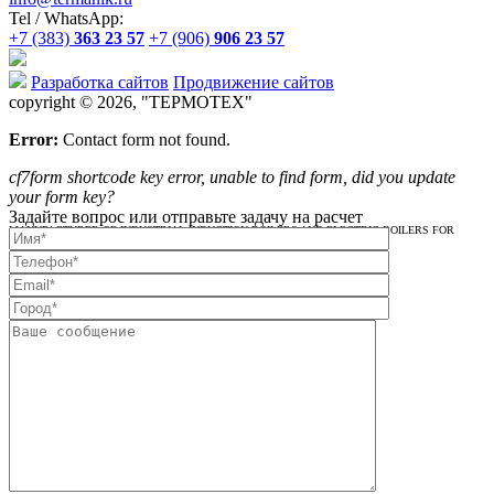
Tel / WhatsApp:
+7 (383)
363 23 57
+7 (906)
906 23 57
Разработка сайтов
Продвижение сайтов
copyright © 2026, "
ТЕРМОТЕХ
"
Error:
Contact form not found.
cf7form shortcode key error, unable to find form, did you update
your form key?
Задайте вопрос или отправьте задачу на расчет
MANUFACTURER OF INDUSTRIAL INDUCTION BOILERS AND ELECTRIC BOILERS FOR
HEATING AND DHW