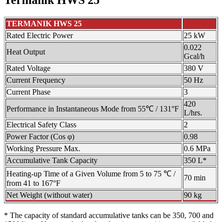
TERMANIK HWS 25
Rated Electric Power
25 kW
0.022
Heat Output
Gcal/h
Rated Voltage
380 V
Current Frequency
50 Hz
Current Phase
3
420
Performance in Instantaneous Mode from 55℃ / 131°F
L/hrs.
Electrical Safety Class
2
Power Factor (Cos φ)
0.98
Working Pressure Max.
0.6 MPa
Accumulative Tank Capacity
350 L*
Heating-up Time of a Given Volume from 5 to 75 ℃ /
70 min
from 41 to 167°F
Net Weight (without water)
90 kg
* The capacity of standard accumulative tanks can be 350, 700 and