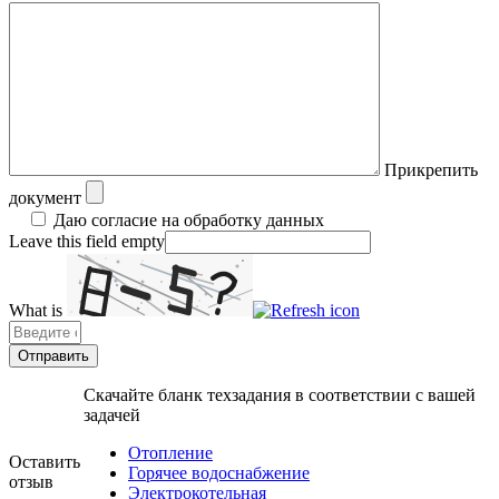
Прикрепить
документ
Даю согласие на обработку данных
Leave this field empty
What is
Solve
the
math
problem
Скачайте бланк техзадания в соответствии с вашей
shown
задачей
in
the
Отопление
Оставить
image
Горячее водоснабжение
отзыв
to
Электрокотельная