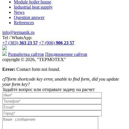
Module boiler house
Industrial heat supply
News
Question answer
References
info@termanik.ru
Tel / WhatsApp:
+7 (383)
363 23 57
+7 (906)
906 23 57
Разработка сайтов
Продвижение сайтов
copyright © 2026, "
ТЕРМОТЕХ
"
Error:
Contact form not found.
cf7form shortcode key error, unable to find form, did you update
your form key?
Задайте вопрос или отправьте задачу на расчет