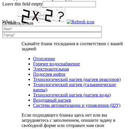
Leave this field empty
What is
Оставить отзыв
Solve
the
math
problem
Скачайте бланк техзадания в соответствии с вашей
shown
задачей
in
the
Отопление
image
Горячее водоснабжение
to
Электрокотельная
continue.
Подогрев нефти
Технологический нагрев (нагрев реакторов)
Технологический нагрев (гальванические
ванны)
Технологический нагрев (нагрев воды)
Воздушный нагрев
Система автоматизации и управления (ШУ)
Если подходящего бланка здесь нет или вы
затрудняетесь с заполнением, опишите задачу в
свободной форме или отправьте нам свои