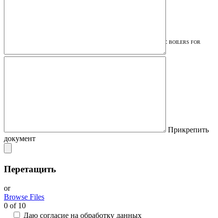
MANUFACTURER OF INDUSTRIAL INDUCTION BOILERS AND ELECTRIC BOILERS FOR
HEATING AND DHW
Прикрепить
документ
Перетащить
or
Browse Files
0
of 10
Даю согласие на обработку данных