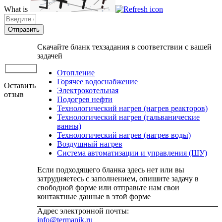
What is
Solve
the
math
problem
Скачайте бланк техзадания в соответствии с вашей
shown
задачей
in
the
Отопление
image
Горячее водоснабжение
Оставить
to
Электрокотельная
отзыв
continue.
Подогрев нефти
Технологический нагрев (нагрев реакторов)
Технологический нагрев (гальванические
ванны)
Технологический нагрев (нагрев воды)
Воздушный нагрев
Система автоматизации и управления (ШУ)
Если подходящего бланка здесь нет или вы
затрудняетесь с заполнением, опишите задачу в
свободной форме или отправьте нам свои
контактные данные в этой форме
Адрес электронной почты:
info@termanik.ru