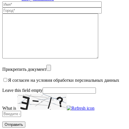
Alternative:
Прикрепить документ
Я согласен на условия обработки персональных данных
Leave this field empty
What is
Solve
the
math
problem