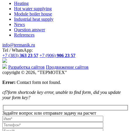
Heating
Hot water supplying
Module boiler house
Industrial heat supply
News
Question answer
References
info@termanik.ru
Tel / WhatsApp:
+7 (383)
363 23 57
+7 (906)
906 23 57
Разработка сайтов
Продвижение сайтов
copyright © 2026, "
ТЕРМОТЕХ
"
Error:
Contact form not found.
cf7form shortcode key error, unable to find form, did you update
your form key?
Задайте вопрос или отправьте задачу на расчет