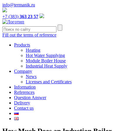
info@termanik.ru
+7 (383)
363 23 57
Fill out the terms of reference
Products
Heating
Hot Water Supplying
Module Boiler House
Industrial Heat Supply
Company
News
Licenses and Certificates
Information
References
Question Answer
Delivery
Contact us
How Much Does an Induction Boiler