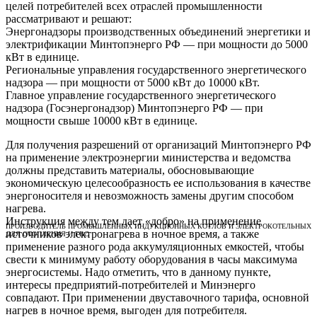
целей потребителей всех отраслей промышленности
рассматривают и решают:
Энергонадзоры производственных объединений энергетики и
электрификации Минтопэнерго РФ — при мощности до 5000
кВт в единице.
Региональные управления государственного энергетического
надзора — при мощности от 5000 кВт до 10000 кВт.
Главное управление государственного энергетического
надзора (Госэнергонадзор) Минтопэнерго РФ — при
мощности свыше 10000 кВт в единице.
Для получения разрешений от организаций Минтопэнерго РФ
на применение электроэнергии министерства и ведомства
должны представить материалы, обосновывающие
экономическую целесообразность ее использования в качестве
энергоносителя и невозможность замены другим способом
нагрева.
Инструкция между тем дает «добро» на применение
ПРОИЗВОДИТЕЛЬ ПРОМЫШЛЕННЫХ ИНДУКЦИОННЫХ КОТЛОВ И ЭЛЕКТРОКОТЕЛЬНЫХ
источников электронагрева в ночное время, а также
ДЛЯ ОТОПЛЕНИЯ И ГВС
применение разного рода аккумуляционных емкостей, чтобы
свести к минимуму работу оборудования в часы максимума
энергосистемы. Надо отметить, что в данному пункте,
интересы предприятий-потребителей и Минэнерго
совпадают. При применении двуставочного тарифа, основной
нагрев в ночное время, выгоден для потребителя.