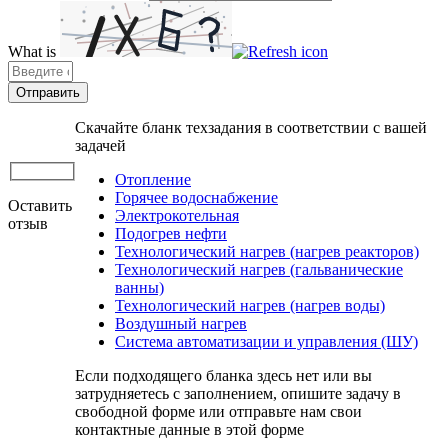
What is
Solve
the
math
problem
Скачайте бланк техзадания в соответствии с вашей
shown
задачей
in
the
Отопление
image
Горячее водоснабжение
Оставить
to
Электрокотельная
отзыв
continue.
Подогрев нефти
Технологический нагрев (нагрев реакторов)
Технологический нагрев (гальванические
ванны)
Технологический нагрев (нагрев воды)
Воздушный нагрев
Система автоматизации и управления (ШУ)
Если подходящего бланка здесь нет или вы
затрудняетесь с заполнением, опишите задачу в
свободной форме или отправьте нам свои
контактные данные в этой форме