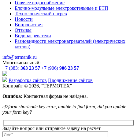
Горячее водоснабжение
Блочно-модульные электрокотельные и БТП
Технологический нагрев
Новости
Вопрос-ответ
Отзывы
Водонагреватели
Разновидности электронагревателей (электрических
котлов)
info@termanik.ru
Многоканальный:
+7 (383)
363 23 57
+7 (906)
906 23 57
Разработка сайтов
Продвижение сайтов
Копирайт © 2026, "
ТЕРМОТЕХ
"
Ошибка:
Контактная форма не найдена.
cf7form shortcode key error, unable to find form, did you update
your form key?
Задайте вопрос или отправьте задачу на расчет