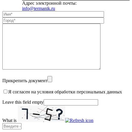
Адрес электронной почты:
info@termanik.ru
Прикрепить документ
Я согласен на условия обработки персональных данных
Leave this field empty
What is
Solve
the