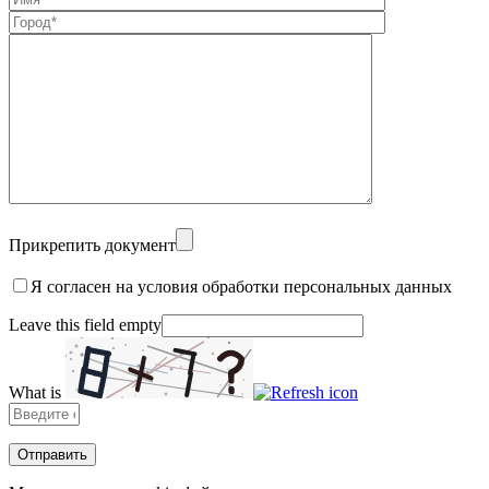
Прикрепить документ
Я согласен на условия обработки персональных данных
Leave this field empty
What is
Solve
the
math
problem