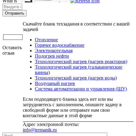
What is
Solve
the
math
problem
Скачайте бланк техзадания в соответствии с вашей
shown
задачей
in
the
Отопление
image
Горячее водоснабжение
Оставить
to
Электрокотельная
отзыв
continue.
Подогрев нефти
Технологический нагрев (нагрев реакторов)
Технологический нагрев (гальванические
ванны)
Технологический нагрев (нагрев воды)
Воздушный нагрев
Система автоматизации и управления (ШУ)
Если подходящего бланка здесь нет или вы
затрудняетесь с заполнением, опишите задачу в
свободной форме или отправьте нам свои
контактные данные в этой форме
Адрес электронной почты:
info@termanik.ru