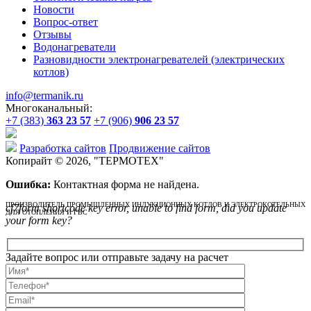
Новости
Вопрос-ответ
Отзывы
Водонагреватели
Разновидности электронагревателей (электрических
котлов)
info@termanik.ru
Многоканальный:
+7 (383)
363 23 57
+7 (906)
906 23 57
Разработка сайтов
Продвижение сайтов
Копирайт © 2026, "
ТЕРМОТЕХ
"
Ошибка:
Контактная форма не найдена.
ПРОИЗВОДИТЕЛЬ ПРОМЫШЛЕННЫХ ИНДУКЦИОННЫХ КОТЛОВ И ЭЛЕКТРОКОТЕЛЬНЫХ
cf7form shortcode key error, unable to find form, did you update
ДЛЯ ОТОПЛЕНИЯ И ГВС
your form key?
Задайте вопрос или отправьте задачу на расчет