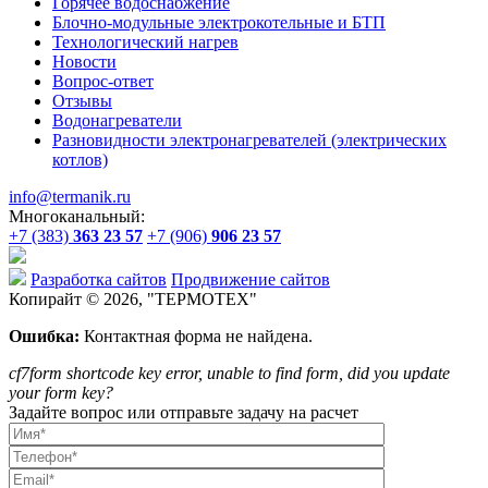
Горячее водоснабжение
Блочно-модульные электрокотельные и БТП
Технологический нагрев
Новости
Вопрос-ответ
Отзывы
Водонагреватели
Разновидности электронагревателей (электрических
котлов)
info@termanik.ru
Многоканальный:
+7 (383)
363 23 57
+7 (906)
906 23 57
Разработка сайтов
Продвижение сайтов
Копирайт © 2026, "
ТЕРМОТЕХ
"
Ошибка:
Контактная форма не найдена.
cf7form shortcode key error, unable to find form, did you update
your form key?
Задайте вопрос или отправьте задачу на расчет