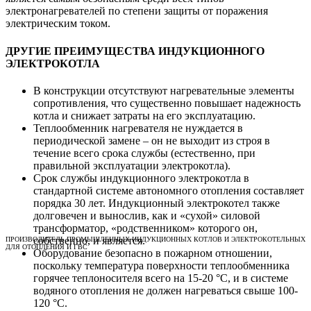
электронагревателей по степени защиты от поражения
электрическим током.
ДРУГИЕ ПРЕИМУЩЕСТВА ИНДУКЦИОННОГО
ЭЛЕКТРОКОТЛА
В конструкции отсутствуют нагревательные элементы
сопротивления, что существенно повышает надежность
котла и снижает затраты на его эксплуатацию.
Теплообменник нагревателя не нуждается в
периодической замене – он не выходит из строя в
течение всего срока службы (естественно, при
правильной эксплуатации электрокотла).
Срок службы индукционного электрокотла в
стандартной системе автономного отопления составляет
порядка 30 лет. Индукционный электрокотел также
долговечен и вынослив, как и «сухой» силовой
трансформатор, «родственником» которого он,
собственно, и является.
ПРОИЗВОДИТЕЛЬ ПРОМЫШЛЕННЫХ ИНДУКЦИОННЫХ КОТЛОВ И ЭЛЕКТРОКОТЕЛЬНЫХ
ДЛЯ ОТОПЛЕНИЯ И ГВС
Оборудование безопасно в пожарном отношении,
поскольку температура поверхности теплообменника
горячее теплоносителя всего на 15-20 °С, и в системе
водяного отопления не должен нагреваться свыше 100-
120 °С.