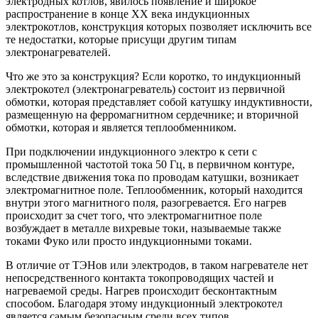
электродных котлов, явилось появление и широкое
распространение в конце XX века индукционных
электрокотлов, конструкция которых позволяет исключить все
те недостатки, которые присущи другим типам
электронагревателей.
Что же это за конструкция? Если коротко, то индукционный
электрокотел (электронагреватель) состоит из первичной
обмотки, которая представляет собой катушку индуктивности,
размещенную на ферромагнитном сердечнике; и вторичной
обмотки, которая и является теплообменником.
При подключении индукционного электро к сети с
промышленной частотой тока 50 Гц, в первичном контуре,
вследствие движения тока по проводам катушки, возникает
электромагнитное поле. Теплообменник, который находится
внутри этого магнитного поля, разогревается. Его нагрев
происходит за счет того, что электромагнитное поле
возбуждает в металле вихревые токи, называемые также
токами Фуко или просто индукционными токами.
В отличие от ТЭНов или электродов, в таком нагревателе нет
непосредственного контакта токопроводящих частей и
нагреваемой среды. Нагрев происходит бесконтактным
способом. Благодаря этому индукционный электрокотел
является самым безопасным среди всех типов