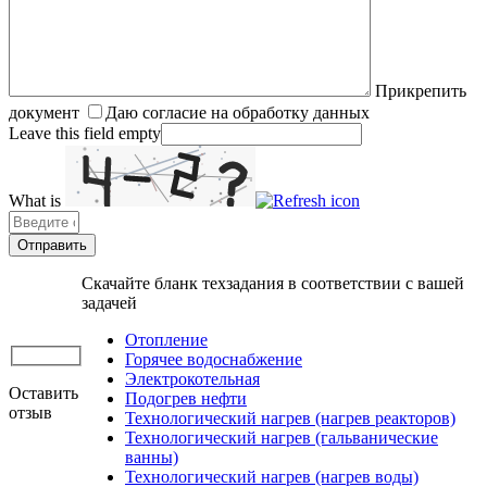
Прикрепить
документ
Даю согласие на обработку данных
Leave this field empty
What is
Solve
the
math
problem
Скачайте бланк техзадания в соответствии с вашей
shown
задачей
in
the
Отопление
image
Горячее водоснабжение
to
Электрокотельная
Оставить
continue.
Подогрев нефти
отзыв
Технологический нагрев (нагрев реакторов)
Технологический нагрев (гальванические
ванны)
Технологический нагрев (нагрев воды)