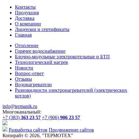
Контакты
Продукция
Доставка
О компании
Лицензии и сертификаты
Главная
Отопление
Горячее водоснабжение
Блочно-модульные электрокотельные и БТП
Технологический нагрев
Новости
Вопрос-ответ
Отзывы
Водонагреватели
Разновидности электронагревателей (электрических
котлов)
info@termanik.ru
Многоканальный:
+7 (383)
363 23 57
+7 (906)
906 23 57
Разработка сайтов
Продвижение сайтов
Копирайт © 2026, "
ТЕРМОТЕХ
"