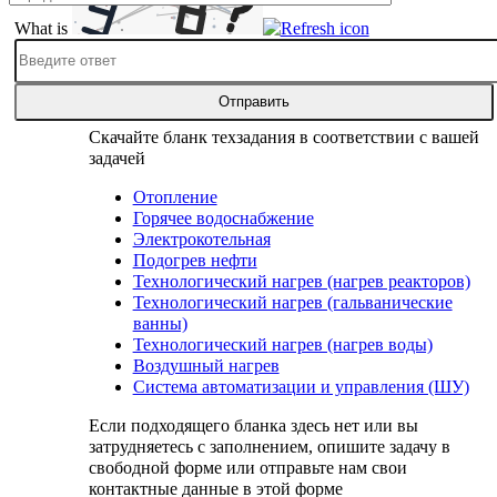
What is
Solve
the
math
problem
shown
Скачайте бланк техзадания в соответствии с вашей
in
задачей
the
image
Отопление
to
Горячее водоснабжение
continue.
Электрокотельная
Подогрев нефти
Технологический нагрев (нагрев реакторов)
Технологический нагрев (гальванические
ванны)
Технологический нагрев (нагрев воды)
Воздушный нагрев
Система автоматизации и управления (ШУ)
Если подходящего бланка здесь нет или вы
затрудняетесь с заполнением, опишите задачу в
свободной форме или отправьте нам свои
контактные данные в этой форме