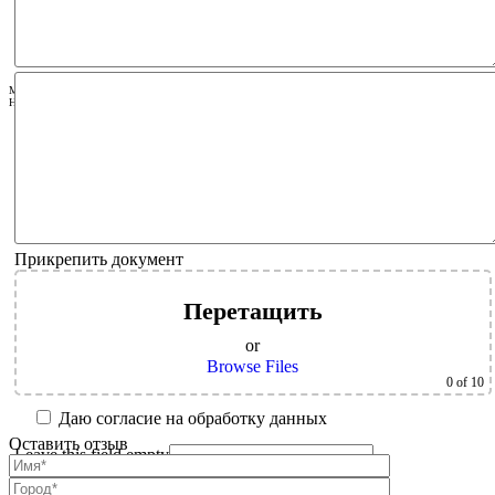
MANUFACTURER OF INDUSTRIAL INDUCTION BOILERS AND ELECTRIC BOILERS FOR
HEATING AND DHW
Прикрепить документ
Перетащить
or
Browse Files
0
of 10
Даю согласие на обработку данных
Оставить отзыв
Leave this field empty