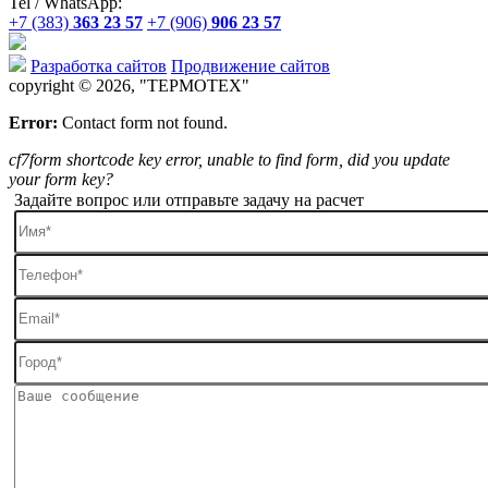
Tel / WhatsApp:
+7 (383)
363 23 57
+7 (906)
906 23 57
Разработка сайтов
Продвижение сайтов
copyright © 2026, "
ТЕРМОТЕХ
"
Error:
Contact form not found.
cf7form shortcode key error, unable to find form, did you update
your form key?
Задайте вопрос или отправьте задачу на расчет